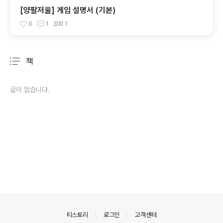
[양팔저울] 게임 설명서 (기본)
0
1
조회
1
책
분류 전체보기
주요 글 목록
글이 없습니다.
의안내
티스토리
로그인
고객센터