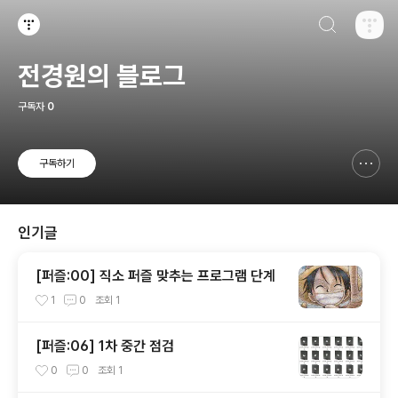
검색하기
티스토리
전경원의 블로그
구독자
0
구독하기
신고하기 레이어
열기
인기글
[퍼즐:00] 직소 퍼즐 맞추는 프로그램 단계
1
0
조회
1
[퍼즐:06] 1차 중간 점검
0
0
조회
1