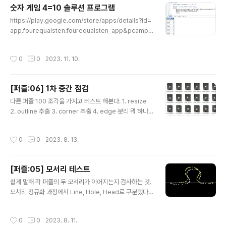
큐브를 올려야 한다. (가지고 있는 큐브가 2개 미만이면 내 차례는 지나간다) 양팔 저
숫자 게임 4=10 솔루션 프로그램
울에 한 번 올린 큐브는 내릴 수 없다. 계속 누적해서 올려야 한다. 메인 저울의 균형
글 내용
을 맞추..
https://play.google.com/store/apps/details?id=
app.fourequalsten.fourequalsten_app&pcampai
gnid=web_share 4=10 - Google Play 앱 캐주얼하
고 재미있는 숫자 퍼즐 play.google.com 최근에 숫자
작성시간
0
0
2023. 11. 10.
퍼즐 게임 4=10을 하고 있다. 광고가 없고, 평가가 아주 좋
아서 시작하게 되었다. 숫자 4개를 가지고 사칙연산과 괄
호를 사용해 10을 만들면 되는 간단한 게임이다. 500 레
[퍼즐:06] 1차 중간 점검
벨이 정말 재미있다고 해서 열심히 달리고 있다. 역시나 이
글 내용
문제를 풀어주는 프로그램을 만들었다.. 250 레벨까진 머
다른 퍼즐 100 조각을 가지고 테스트 해본다. 1. resize
리로 했는데, 생각하기가 너무 귀찮았고, 만드는 것도 재밋
2. outline 추출 3. corner 추출 4. edge 분리 뭐 하나
겠다 싶어서 만들어봤다. 그래도 500 까지 머리로 풀어볼
쉽게 되는게 없다. 1. 모서리 분리 과정에서 모서리의 경계
예정! ..
찾기 그림에서 보는 것과 같이 자주색 엣지가 노란색 쪽으
작성시간
0
0
2023. 8. 13.
로 약간 넘어갔다. 이 오차를 무시할 수 없는 이유는 끝 점
을 기준으로 정규화를 할 텐데, 끝이 저렇게 붕 뜨게 되면
나중에 모서리 비교할 때 제 짝을 못 찾게 된다. 이렇게 되
[퍼즐:05] 모서리 테스트
는 이유는 코너 검출에서 코너가 완벽히 구석이 아니라 약
글 내용
간 안쪽으로 설정되는데, 모서리 중 하나에 더 가까이 붙는
쉽게 말해 각 퍼즐의 두 모서리가 이어지는지 검사하는 것.
경우가 많았다. 몇 픽셀 차이 아니지만 확대해서 보면 차이
모서리 정규화 과정에서 Line, Hole, Head로 구분했다.
가 보였다. 2. 코너 검출 하기 코너가 딱 4개가 안 찾아지는
한 퍼즐의 Hole을 잡고 나머지 퍼즐의 Head와 비교하며
것도 문제이지만, 이 경우는 이미 알고있..
가장 가까운 edge를 찾는 과정이다. 정규화 한 edge를
작성시간
0
0
2023. 8. 11.
그냥 비교하면 안되고, 한 쪽을 뒤접어서 비교해야 한다. p