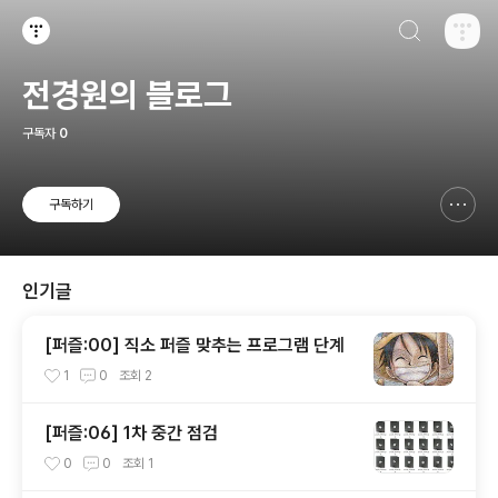
검색하기
티스토리
전경원의 블로그
구독자
0
구독하기
신고하기 레이어
열기
인기글
[퍼즐:00] 직소 퍼즐 맞추는 프로그램 단계
1
0
조회
2
[퍼즐:06] 1차 중간 점검
0
0
조회
1