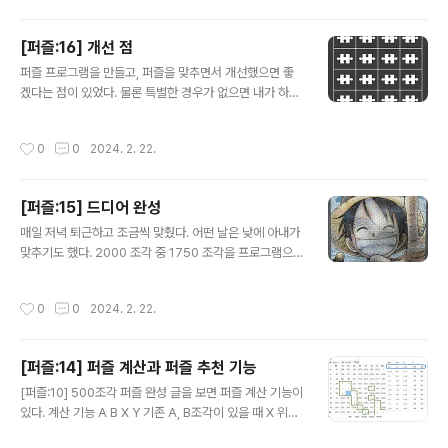
하는 값이다. // 연결 정보만 저장한다. FileSystem: { Dropbox: { ClientId: "", C
lientSecret: "" }, Azure: { ConnectionStrin..
[퍼즐:16] 개선 점
글 내용
퍼즐 프로그램을 만들고, 퍼즐을 맞추면서 개선했으면 좋
겠다는 점이 있었다. 물론 특별한 경우가 없으면 내가 하진
않을 듯..ㅋㅋ 퍼즐 사진 나는 퍼즐 사진을 하나씩 찍었는
데, 이 과정이 정말 힘들었다. 피할 수 없는 작업은 퍼즐에
작성시간
0
0
2024. 2. 22.
숫자를 하나하나 쓰는 것이다. 이건 해야 한다. (나는 그렇
게 생각한다) 퍼즐을 100개씩 찍을 수 있는 아이디어를 떠
올렸다. 핵심은 퍼즐 사진이 외곡되지 않고, 평행하게 찍어
[퍼즐:15] 드디어 완성
야 한다는 점이다. 넓은 검정 종이에 정확한 4-5cm 간격
글 내용
의 흰색 정사각형 격자를 10*10로 만들어 놓는다. 각 정사
매일 저녁 퇴근하고 조금씩 맞췄다. 어떤 날은 낮에 아내가
각형 안에 퍼즐을 하나씩 놓는다. (대충) 사진을 찍는다. (사
맞추기도 했다. 2000 조각 중 1750 조각을 프로그램으로
진 하나에 퍼즐 100개를 찍는다.) 외곡이 있어도 되고, 평
맞췄다. 생각보다 많이 맞춰서 놀랐다. 나머지 250조각은
행하게 찍지 않아도 된다. 보정을 한다. 사진의 정사각형 격
그냥 맞췄는데 얼마 안걸렸다. 30분 안에 끝난 것 같다.
작성시간
0
0
2024. 2. 22.
자를..
[퍼즐:14] 퍼즐 계산과 퍼즐 추천 기능
글 내용
[퍼즐:10] 500조각 퍼즐 완성 글을 보면 퍼즐 계산 기능이
있다. 계산 기능 A B X Y 기존 A, B조각이 있을 때 X 위치
를 계산하게 되면 A기준 아랫쪽에 연결될 수 있는 경우가