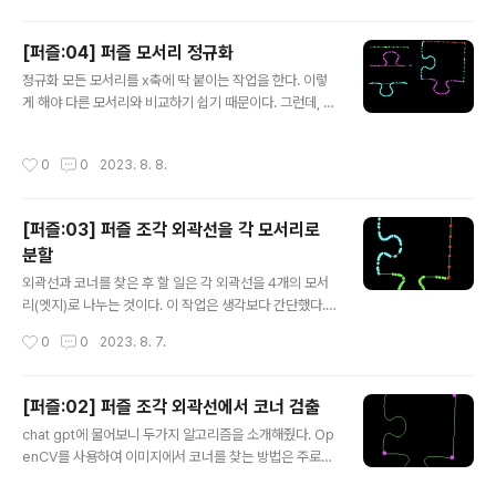
ublic Edge Reverse() { Point first = Points.Order
By(p => p.X).First(); Point last = Points.OrderBy(p
[퍼즐:04] 퍼즐 모서리 정규화
=> p.X).Last(); // last -> first의 각을 계산한다. pi에 가
글 내용
까운 숫자가 나온다. var angle = CalculateAngleBet
정규화 모든 모서리를 x축에 딱 붙이는 작업을 한다. 이렇
weenPoints(last, first); var reversed..
게 해야 다른 모서리와 비교하기 쉽기 때문이다. 그런데, 뭔
가 각도 계산이 잘 못 된 것 같다. 대충 chat gpt와 copilo
t이 하라는대로 했더니 이렇게 되었음. 숫자의 의미를 잘 이
작성시간
0
0
2023. 8. 8.
해하고, 이 화면은 좌표평면을 뒤집어 놓은 상태라는 것을
잘 생각하면 해결 할 수 있을 듯 그냥 각도 계산을 잘못 했
었음. 모서리의 각도를 θ라고 했을 때 -θ 로 돌리면 정규화
[퍼즐:03] 퍼즐 조각 외곽선을 각 모서리로
가 잘 됨. 위에 잘못된 정규화는 θ인 각을 θ 만큼 돌려서 문
분할
제였음. (단순한 문제였음) 단, 여기에서 중요한 점이 있는
글 내용
데 각을 잘 구해야 한다는 점. 그렇지 않으면 '홀'과 '헤드'가
외곽선과 코너를 찾은 후 할 일은 각 외곽선을 4개의 모서
바뀌어서 나온다는 점이다. 처음에 코너를 찾을 때 찾은 코
리(엣지)로 나누는 것이다. 이 작업은 생각보다 간단했다.
너를 시계방향이던, 시계반대방향이던 통일시켜..
코너 4개의 번호를 0, 1, 2, 3 붙인다. (0번과 3번은 대각
작성시간
0
0
2023. 8. 7.
선 관계에 놓이도록 지정한다.) 그리고 4개의 점으로 만드
는 직사각형을 설정한다. 모든 외곽선 점을 순회하면서 직
사각형의 어느 선분에 가까운 점인지 판단한다. 만약 점과
[퍼즐:02] 퍼즐 조각 외곽선에서 코너 검출
선분과의 거리가 멀다면 이전 점의 정보를 가져와서 사용
글 내용
chat gpt에 물어보니 두가지 알고리즘을 소개해줬다. Op
한다. 외곽선이 연속해서 나타난다는 점을 이용했다. 흰색
enCV를 사용하여 이미지에서 코너를 찾는 방법은 주로
점이 선분에서 먼 점이다. copilot의 도움으로 어렵지 않
"코너 검출(Corner Detection)" 알고리즘을 활용합니
게 구현할 수 있었다. https://github.com/jkwchunjae/