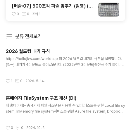
[퍼즐:07] 500조각 퍼즐 맞추기 (촬영) (2
000조각 연습)
0
0
조회
1
분류 전체보기
주요 글 목록
2026 월드컵 내기 규칙
글 내용
https://hellojkw.com/worldcup 의 2026 월드컵 내기의 규칙을 설명합니다.
(필독) 내기가 4라운드로 늘어났습니다. (2022년엔 3라운드)출전국 수가 늘어나면
서 32강이라는 것이 생겼습니다.1라운드: 각 조 1,2위 맞추기2라운드: 16강 진출팀
맞추기 (new !!)3라운드: 8강 진출팀 맞추기4라운드: 1,2,3,4등 맞추기 참가비는 3
작성시간
1
0
2026. 5. 14.
만원입니다.2018 월드컵 내기를 보면 1라운드, 2라운드 모두 많이 잃어도 합쳐서
5,000 원이 안됐습니다.이번에도 그럴거라고 생각하고 있습니다.만약 4라운드 시
작하기 전에 10,000 원이 없으면 추가금액을 내고 참가하거나 4라운드에 불참하게
홈페이지 FileSystem 구조 개선 (DI)
됩니다.이런 분이 발생하면 개별연락을 시도해보겠습니다.내기에 정말 자신 없으신
글 내용
분은 4만원 입금..
내 홈페이지는 총 4가지 파일 시스템을 사용할 수 있다.테스트를 위한 Local file sy
stem, InMemory file system서비스를 위한 Azure file system, Dropbox f
ile system.설정 파일 appsettings를 읽어서 어떤 파일 시스템을 쓸지 할지 결정
한다.각 서비스마다 각자 다른 파일시스템을 설정할 수 있다. 설정은 이렇게 생겼다.
작성시간
0
0
2024. 10. 2.
이번 개선에서 설정 파일을 변경하는 것은 아니다.{ // FileSystem은 한 번만 설정