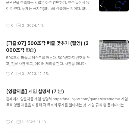
서리 정보에는 모서리 타입과 양쪽 꼭지점의 거리(모서리
윤곽선을 추출하는 방법은 아주 간단하다. 앞선 글에서 많
길이)를 저장한다. 타입은 헤드, 홀, 라인이라는 세가지 종
이 다뤘다. 문제는 꼭지점(코너)를 검출하는 것이다. 코너
류가 있다. 윤곽선 정보는 좌표를 그냥 저장하지 않고 정규
를 제대로 검출하지 못했을 때 어떻게 할 것인가? 과거 나
화해서 저장한다. 정규화한다는 뜻은 양끝 꼭지점을 x 축으
의 글 "퍼즐 조각 외곽선에서 코너 검출" 에서 보면 이런 말
작성시간
0
0
2024. 1. 1.
로..
을 써놨다. 방법2: 코너를 30개 쯤 찾는다. 코너의 최소 거
리를 짧게 10 정도. 찾아진 점들사이에서 내가 찾고 싶었던
점 4개를 찾는다. 방법1에서 원하는 점을 못 찾았을 때 방
[퍼즐:07] 500조각 퍼즐 맞추기 (촬영) (2
법2로 전환해서 점 4개를 찾을 계획 찾은 30개 점 중 가장
000조각 연습)
직사각형에 가까운 점 4개 조합을 찾으면 될 듯! 그런데 막
글 내용
상 구현하려고 보니 이렇게 해도 예외가 발생하면 어떻게
500조각 퍼즐로 테스트를 해본다. 500번까지 번호를 쓰
하지? 500 개를 돌려보니 코너를 찾지 못하는 경우는 약
고, 전부 사진 찍고, 데이터 처리를 한다. 사진을 하나하나
20개 정도였다. 20개를 위해서 복잡한 구현을 하기 싫었
다 찍고 저장하기 위해서 사진 찍어주는 어플까지 만들었
작성시간
0
0
2023. 12. 25.
다. ..
다. https://github.com/jkwchunjae/JigsawPuzzle
Solver/tree/main/PuzzleCaptureMauiApp MAUI
로 만들었는데, 운이 좋게도 간단히 만들 수 있었다. 기능은
[양팔저울] 게임 설명서 (기본)
없고, 사진을 찍으면 파일 번호가 1씩 자동 증가 하도록 만
글 내용
홈페이지 양팔저울 게임 설명서 https://hellojkw.com/game/libra/home 게임
들어서 연속으로 사진 찍을 때 편했다. 이렇게 해서 번호를
목표 양팔 저울을 이용해 각 큐브의 무게를 알아내는 것. 게임 규칙 총 플레이어는 7
인식해야 하는 작업을 피할 수 있었다. 이미지 처리해서 데
명이다. 순서를 정하면 변경할 수 없고, 계속 돌아간다. 5개의 큐브가 있다. 각 큐브의
이터 추출 후 퍼즐 표를 만들어서 잘 맞춰지는지 알아볼 계
무게는 자연수 1~20 이고, 중복되지 않는다. 같은 색 큐브는 모두 무게가 같다. 양팔
획.
작성시간
0
1
2023. 11. 13.
저울만을 사용해서 큐브의 무게를 맞춰야 한다. 양팔 저울은 두 개가 있는데, 하나는
메인 저울, 다른 하나는 보조 저울이다. 자신의 차례가 되면 양팔저울에 2개 이상의