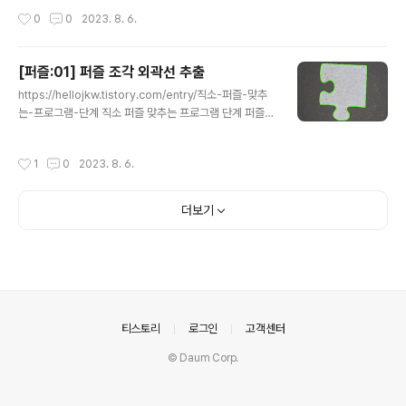
다. 여러 알고리즘 중에서 가장 유명하고 효과적인 알고리
JigsawPuzzleSolver/commit/590465af0fc7f16a
작성시간
0
0
2023. 8. 6.
즘은 "Harris 코너 검출"과 "Shi-Tomasi 코너 검출"입
16742c25803054fd79f..
니다. 이들 알고리즘은 이미지의 코너 지점을 감지하는 데
사용됩니다. (chat gpt가 답변해줌) 이러저런 테스트 결과
[퍼즐:01] 퍼즐 조각 외곽선 추출
"Shi-Tomasi" 알고리즘을 사용을 선택했다. 인자의 의미
글 내용
가 쉽게 느껴졌다. # outline = 검정 배경에 윤곽선만 표시
https://hellojkw.tistory.com/entry/직소-퍼즐-맞추
한 이미지 corners = cv2.goodFeaturesToTrack(o
는-프로그램-단계 직소 퍼즐 맞추는 프로그램 단계 퍼즐에
utline, maxCorners=4, qualityLevel=0.01, minDi
번호 쓰기 퍼즐 스캔 여러 퍼즐 이미지에서 각각의 이미지
s..
로 절단 퍼즐 조각에 써있는 번호 인식 퍼즐 조각에서 Outl
작성시간
1
0
2023. 8. 6.
ine 추출 Outline에서 Edge 추출 Edge Normalize H
ole, Head 쌍 만들기 Piece에서 그 hellojkw.tistory.c
om 퍼즐을 맞추기 위한 단계 중 핵심은 사진을 디지털 퍼
더보기
즐 객체로 바꾸는 것이다. 그 첫 번재가 외곽선을 추출하는
것. Canny 라는 알고리즘이 대표적인 윤곽선 알고리즘인
데 잘 모르겠어서 접어뒀다. 배경과 전경(사물)을 분리하는
알고리즘으로 GrabCut을 알게 되었다. 속도가 너무 느리
기도 하고 퍼즐에 ..
의안내
티스토리
로그인
고객센터
© Daum Corp.