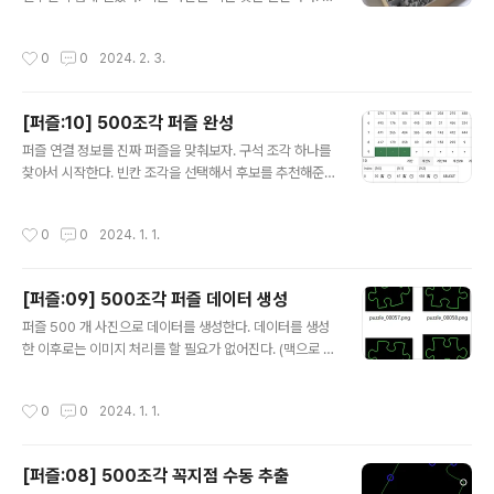
을 지정하고 불러올 수 있다. 동시에 여러 퍼즐을 맞출 수
지만 준비할 게 많다. 일단 퍼즐에 숫자를 하나하나 써야 한
있다는 가정을 하고 만들었지만, 사실 쓸모없다.. 대부분의
다. (당연하다) 그리고 퍼즐 사진을 찍는다. 문제는 지금부
작성시간
0
0
2024. 2. 3.
아래 작..
터다. 퍼즐을 차곡차곡 쌓아야 한다. 퍼즐 2000 개가 양이
정말 많다. 잘 보관하지 않으면 나중에 퍼즐을 찾을 수 없게
된다. 퍼즐 사진 찍기 전에 퍼즐을 쌓을 수 있는 보관함 같
[퍼즐:10] 500조각 퍼즐 완성
은 것을 먼저 만들었다. 4절 하드보드지를 깔고 2cm 간격
글 내용
으로 벽을 만들어서 글루건으로 붙여서 만들었다. 지난 50
퍼즐 연결 정보를 진짜 퍼즐을 맞춰보자. 구석 조각 하나를
0 조각 퍼즐을 맞출 땐 사선으로 된 산/골 모양으로 만들었
찾아서 시작한다. 빈칸 조각을 선택해서 후보를 추천해준
었는데, 공간을 너무 많이 차지해서 이번엔 수직으로 촘촘
다. 직접 조각을 찾아서 맞춰보고 선택해서 확정한다. 퍼즐
하게 쌓았다. 필요한 모든 것을 자르고 붙여서 만든다.
조각 추천 프로그램 자동으로 퍼즐 전체를 맞추는 것이 아
작성시간
0
0
2024. 1. 1.
니라, 조금씩 추천하고 조금씩 맞춰나가는 방법이다. 후보
선택 이렇게 일부 맞춰진 상태가 있다고 가정하고, 9번 줄
을 맞춰보자. 아래 그림에서 더하기(+) 버튼을 눌러서 찾고
[퍼즐:09] 500조각 퍼즐 데이터 생성
싶은 후보에 넣고, 계산 버튼을 누른다. 계산 버튼을 누르면
글 내용
아래 그림 처럼 몇가지 후보가 나온다. 세 가지 후보 중 하
퍼즐 500 개 사진으로 데이터를 생성한다. 데이터를 생성
나가 정답일 확률이 높다. 직접 퍼즐을 비교해보고 정답인
한 이후로는 이미지 처리를 할 필요가 없어진다. (맥으로 개
퍼즐을 선택해서 확정한다. 원리는 말로 쓰면 간단하다. 처
발을 이어나갈 수 있다는 뜻..ㅋㅋ) 데이터 처리는 두 단계
음 (8,0) 에 있는 417번 조각의 밑 부분과 연결될 수 있는
로 나눠진다. 1. 퍼즐 조각의 윤곽선과 코너를 인식하고 저
작성시간
0
0
2024. 1. 1.
퍼즐을 쭉..
장 (json) 2. 퍼즐 윤곽선을 이용해 조각 간 연결 정보 생성
윤곽선 저장 윤곽선의 좌표를 정규화 해서 json으로 저장
한다. 윤곽선을 그대로 저장하는 것은 아니고, 꼭지점(cor
[퍼즐:08] 500조각 꼭지점 수동 추출
ner)를 기반으로 모서리(edge)를 분리한 뒤 저장한다. 모
글 내용