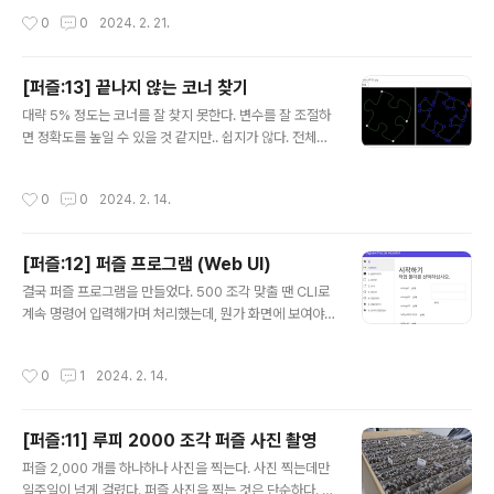
쭉 나온다. 적게는 20개, 많게는 200개의 후보가 나온다.
작성시간
0
0
2024. 2. 21.
그래서 보통 위 그림처럼 A, B 아래 조각 X, Y를 동시에 계
산한다. - A 아래의 조각 후보 - B 아래의 조각 후보 - 그
후보들 간에 서로 연결 될 수 있는 조합 이것을 만족하는 경
[퍼즐:13] 끝나지 않는 코너 찾기
우를 계산표에 표시한다. 한개씩 계산하면 효율적이지 않
글 내용
아서, 묶음으로 짝을 맞춰보는 것이다. 위 그림으로 설명하
대략 5% 정도는 코너를 잘 찾지 못한다. 변수를 잘 조절하
면, (417, 179, 358)은 이미 맞춰져있는 영역이다. 그 아
면 정확도를 높일 수 있을 것 같지만.. 쉽지가 않다. 전체를
래 연결될 수 있는 조합으로 (30, 67, 458) 을 "계산5"으
다 잘 되게하는 값을 찾는건 어려운 것 같다. 문제는 검토를
로 계산한 것이다. 이것..
내가 해야한다는 것이었다. 지난 500 조각 퍼즐 맞출 땐
작성시간
0
0
2024. 2. 14.
내가 하나하나 다 보면서 검토했다. 너무 힘들어서 이번엔
조금 더 개선했다. "코너를 잘 찾은 퍼즐은 검토하지 말자"
내가 생각한 잘 찾은 코너의 조건은 이렇다. 1. 코너를 4개
[퍼즐:12] 퍼즐 프로그램 (Web UI)
찾았다. 2. 코너가 대략 직사각형을 이룬다. 직사각형을 판
글 내용
단하는 방법은 이렇다. 1. 마주보고 있는 변의 길이가 비슷
결국 퍼즐 프로그램을 만들었다. 500 조각 맞출 땐 CLI로
하다. 2. 대각선의 길이가 비슷하다. 비슷한 기준은 길이의
계속 명령어 입력해가며 처리했는데, 뭔가 화면에 보여야
차이가 20% 이내이면 비슷하다고 판단했다. public boo
할 것 같아서 웹페이지를 만들었다. 역시 Blazor를 썼기
l IsRectangle(PointF[] poin..
때문에 속도는 엄청 빨랐다. CLI 프로그램 만들때도 이렇
작성시간
0
1
2024. 2. 14.
게 될 것을 대비했다. CLI 프로젝트와 이미지 처리 프로젝
트를 분리했었다. Blazor를 붙이는 것은 빠르게 개발할 수
있었다. 프로그램을 실행시키면 내 로컬에 서버가 뜨고, 웹
[퍼즐:11] 루피 2000 조각 퍼즐 사진 촬영
으로 제어한다. 서버가 OpenCV(EmguCV)를 사용해서
글 내용
이미지를 처리한다. 개발 프로그램처럼 여러 작업을 진행
퍼즐 2,000 개를 하나하나 사진을 찍는다. 사진 찍는데만
할 수 있는 구조를 만들었다. 프로젝트 같은 느낌으로 퍼즐
일주일이 넘게 걸렸다. 퍼즐 사진을 찍는 것은 단순하다. 하